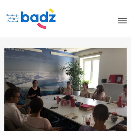
Home
O fundacji
Historia, misja i główne cele
List Małgosi
Statut
Zarząd
Rada Fundacji
Rada Programowa
Wolontariusze
Sprawozdania
Kongres
O Kongresie
Kongres 2020
Kongres 2019