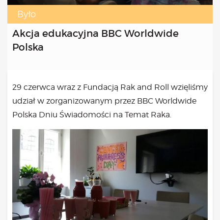
Kongres 2018
Było
Projekty
Akcja edukacyjna BBC Worldwide
Bezpłatne konsultacje psychologiczne online marzec –
Polska
kwiecień – maj
Grupa praktyka oddechowa
Grupa wsparcia fundacji BądźMy
Jestem i Będę
29 czerwca wraz z Fundacją Rak and Roll wzięliśmy
Kurs mindfulness online
udział w zorganizowanym przez BBC Worldwide
Bądź od Małego
Polska Dniu Świadomości na Temat Raka.
Bądź w Kazimierzu
Cykle edukacyjne (warsztaty i LIVE’y)
Infolinia
Sensowne ścieżki zdrowia
Zmieniamy niezdrowe na zdrowe
Cykl edukacyjny Powiat Piaseczeński
Onkoasystent
Storytel