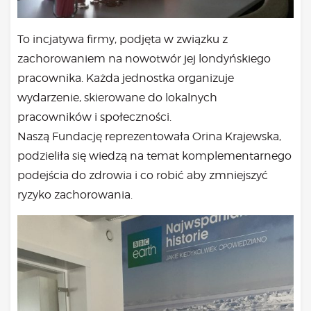
Bądź na bieżąco
aktualności
To incjatywa firmy, podjęta w związku z
Będzie
zachorowaniem na nowotwór jej londyńskiego
Było
pracownika. Każda jednostka organizuje
Porady
wydarzenie, skierowane do lokalnych
Lektury
pracowników i społeczności.
Ciało
Naszą Fundację reprezentowała Orina Krajewska,
Duch
podzieliła się wiedzą na temat komplementarnego
Psychika
podejścia do zdrowia i co robić aby zmniejszyć
Uśmiechnij się!
ryzyko zachorowania
.
Media
Filmy
Galeria
„Bądź” w mediach
Kontakt