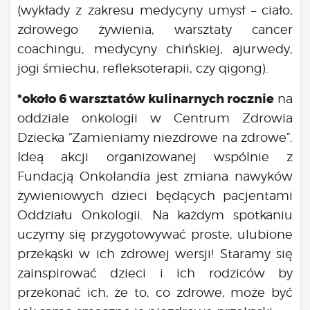
Bądź na bieżąco
(wykłady z zakresu medycyny umysł – ciało,
aktualności
zdrowego żywienia, warsztaty cancer
Będzie
coachingu, medycyny chińskiej, ajurwedy,
Było
jogi śmiechu, refleksoterapii, czy qigong).
Porady
*około 6 warsztatów kulinarnych rocznie
na
Lektury
oddziale onkologii w Centrum Zdrowia
Ciało
Dziecka “Zamieniamy niezdrowe na zdrowe”.
Duch
Ideą akcji organizowanej wspólnie z
Psychika
Fundacją Onkolandia jest zmiana nawyków
Uśmiechnij się!
Media
żywieniowych dzieci będących pacjentami
Oddziału Onkologii. Na każdym spotkaniu
Filmy
uczymy się przygotowywać proste, ulubione
Galeria
przekąski w ich zdrowej wersji! Staramy się
„Bądź” w mediach
Kontakt
zainspirować dzieci i ich rodziców by
przekonać ich, że to, co zdrowe, może być