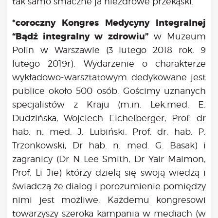
tak samo smaczne ja niezdrowe przekąski.
*coroczny Kongres Medycyny Integralnej
“Bądź integralny w zdrowiu”
w Muzeum
Polin w Warszawie (3 lutego 2018 rok, 9
lutego 2019r). Wydarzenie o charakterze
wykładowo-warsztatowym dedykowane jest
publice około 500 osób. Gościmy uznanych
specjalistów z Kraju (m.in. Lek.med. E.
Dudzińska, Wojciech Eichelberger, Prof. dr
hab. n. med. J. Lubiński, Prof. dr. hab. P.
Trzonkowski, Dr hab. n. med. G. Basak) i
zagranicy (Dr N Lee Smith, Dr Yair Maimon,
Prof. Li Jie) którzy dzielą się swoją wiedzą i
świadczą że dialog i porozumienie pomiędzy
nimi jest możliwe. Każdemu kongresowi
towarzyszy szeroka kampania w mediach (w