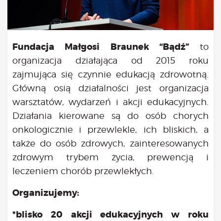
Kongres 2018
Projekty
Bezpłatne konsultacje psychologiczne online marzec –
Fundacja Małgosi Braunek “Bądź”
to
kwiecień – maj
organizacja działająca od 2015 roku
Grupa praktyka oddechowa
zajmująca się czynnie edukacją zdrowotną.
Grupa wsparcia fundacji BądźMy
Jestem i Będę
Główną osią działalności jest organizacja
Kurs mindfulness online
warsztatów, wydarzeń i akcji edukacyjnych.
Bądź od Małego
Działania kierowane są do osób chorych
Bądź w Kazimierzu
onkologicznie i przewlekle, ich bliskich, a
Cykle edukacyjne (warsztaty i LIVE’y)
także do osób zdrowych, zainteresowanych
Infolinia
zdrowym trybem życia, prewencją i
Sensowne ścieżki zdrowia
leczeniem chorób przewlekłych.
Zmieniamy niezdrowe na zdrowe
Cykl edukacyjny Powiat Piaseczeński
Organizujemy:
Onkoasystent
Storytel
*blisko 20 akcji edukacyjnych w roku