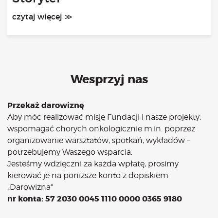
Bądź na bieżąco
czytaj więcej ≫
aktualności
Będzie
Było
Porady
Lektury
Wesprzyj nas
Ciało
Duch
Przekaż darowiznę
Psychika
Aby móc realizować misję Fundacji i nasze projekty,
Uśmiechnij się!
wspomagać chorych onkologicznie m.in. poprzez
Media
organizowanie warsztatów, spotkań, wykładów –
potrzebujemy Waszego wsparcia.
Filmy
Jesteśmy wdzięczni za każda wpłatę, prosimy
Galeria
kierować je na poniższe konto z dopiskiem
„Bądź” w mediach
„Darowizna”
Kontakt
nr konta: 57 2030 0045 1110 0000 0365 9180