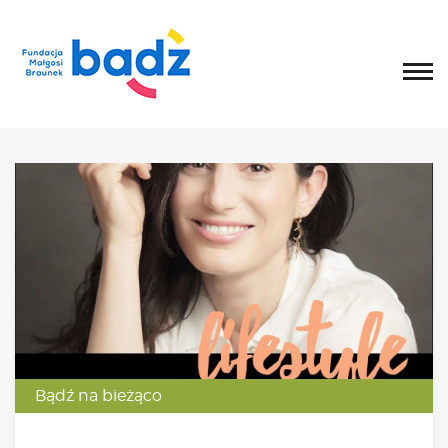
Home
O fundacji
Historia, misja i główne cele
List Małgosi
Statut
Zarząd
Rada Fundacji
Rada Programowa
Wolontariusze
Sprawozdania
Kongres
O Kongresie
Bądź na bieżąco
Kongres 2020
Kongres 2019