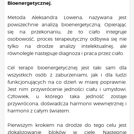
Bądź na bieżąco
Bioenergetycznej.
aktualności
Metoda Aleksandra Lowena, nazywana jest
Będzie
powszechnie analizą bioenergetyczną. Opierając
Było
się na przekonaniu, że to ciało integruje
Porady
osobowość, proces terapeutyczny odbywa się nie
tylko na drodze analizy intelektualnej, ale
Lektury
równolegle następuje diagnoza i praca przez ciało.
Ciało
Duch
Cel terapii bioenergetycznej jest taki sam dla
Psychika
wszystkich osób z zaburzeniami, jak i dla ludzi
Uśmiechnij się!
funkcjonujących na co dzień w miarę poprawnie.
Media
Jest nim przywrócenie jedności ciału i umysłowi.
Filmy
Człowiek, u którego taka jedność zostaje
Galeria
przywrócona, doświadcza harmonii wewnętrznej i
„Bądź” w mediach
harmonii z całym światem.
Kontakt
Pierwszym krokiem na drodze do tego celu jest
zlokalizowanie bloków w ciele. Następnie