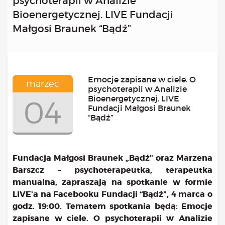
psychoterapii w Analizie
Kongres 2018
Bioenergetycznej. LIVE Fundacji
Projekty
Małgosi Braunek “Bądź”
Bezpłatne konsultacje psychologiczne online marzec –
kwiecień – maj
Grupa praktyka oddechowa
Grupa wsparcia fundacji BądźMy
Emocje zapisane w ciele. O
marzec
Jestem i Będę
psychoterapii w Analizie
Bioenergetycznej. LIVE
04
Kurs mindfulness online
Fundacji Małgosi Braunek
Bądź od Małego
“Bądź”
Bądź w Kazimierzu
Cykle edukacyjne (warsztaty i LIVE’y)
Infolinia
Fundacja Małgosi Braunek „Bądź” oraz Marzena
Sensowne ścieżki zdrowia
Barszcz – psychoterapeutka, terapeutka
Zmieniamy niezdrowe na zdrowe
manualna, zapraszają na spotkanie w formie
Cykl edukacyjny Powiat Piaseczeński
LIVE’a na Facebooku Fundacji “Bądź”, 4 marca o
Onkoasystent
godz. 19:00.
Tematem spotkania będą: Emocje
Storytel
zapisane w ciele. O psychoterapii w Analizie