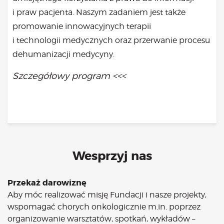
Bądź na bieżąco
i praw pacjenta. Naszym zadaniem jest także
aktualności
promowanie innowacyjnych terapii
Będzie
i technologii medycznych oraz przerwanie procesu
Było
dehumanizacji medycyny.
Porady
Szczegółowy program <<<
Lektury
Ciało
Duch
Psychika
Uśmiechnij się!
Media
Wesprzyj nas
Filmy
Galeria
Przekaż darowiznę
„Bądź” w mediach
Aby móc realizować misję Fundacji i nasze projekty,
Kontakt
wspomagać chorych onkologicznie m.in. poprzez
organizowanie warsztatów, spotkań, wykładów –