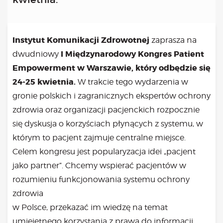
Kongres 2018
Projekty
Bezpłatne konsultacje psychologiczne online marzec –
Instytut Komunikacji Zdrowotnej
zaprasza na
kwiecień – maj
I Międzynarodowy Kongres Patient
dwudniowy
Grupa praktyka oddechowa
Empowerment w Warszawie, który odbędzie się
Grupa wsparcia fundacji BądźMy
24-25 kwietnia.
W trakcie tego wydarzenia w
Jestem i Będę
gronie polskich i zagranicznych ekspertów ochrony
Kurs mindfulness online
zdrowia oraz organizacji pacjenckich rozpocznie
Bądź od Małego
się dyskusja o korzyściach płynących z systemu, w
Bądź w Kazimierzu
Cykle edukacyjne (warsztaty i LIVE’y)
którym to pacjent zajmuje centralne miejsce.
Infolinia
Celem kongresu jest popularyzacja idei „pacjent
Sensowne ścieżki zdrowia
jako partner”. Chcemy wspierać pacjentów w
Zmieniamy niezdrowe na zdrowe
rozumieniu funkcjonowania systemu ochrony
Cykl edukacyjny Powiat Piaseczeński
zdrowia
Onkoasystent
w Polsce, przekazać im wiedzę na temat
Storytel
umiejętnego korzystania z prawa do informacji