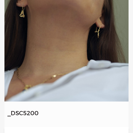
Kongres 2018
Projekty
Bezpłatne konsultacje psychologiczne online marzec –
kwiecień – maj
Grupa praktyka oddechowa
Grupa wsparcia fundacji BądźMy
Jestem i Będę
Kurs mindfulness online
Bądź od Małego
Bądź w Kazimierzu
Cykle edukacyjne (warsztaty i LIVE’y)
Infolinia
Sensowne ścieżki zdrowia
Zmieniamy niezdrowe na zdrowe
Cykl edukacyjny Powiat Piaseczeński
_DSC5200
Onkoasystent
Storytel