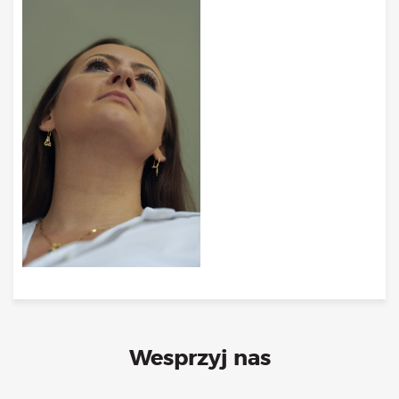
Bądź na bieżąco
aktualności
Będzie
Było
Porady
Lektury
Ciało
Duch
Psychika
Uśmiechnij się!
Media
Filmy
Galeria
„Bądź” w mediach
Kontakt
Wesprzyj nas