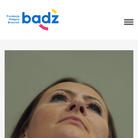
Home
O fundacji
Historia, misja i główne cele
List Małgosi
Statut
Zarząd
Rada Fundacji
Rada Programowa
Wolontariusze
Sprawozdania
Kongres
O Kongresie
Kongres 2020
Kongres 2019