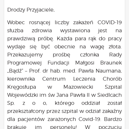
Bądź na bieżąco
Drodzy Przyjaciele,
aktualności
Będzie
Wobec rosnącej liczby zakażeń COVID-19
Było
służba zdrowia wystawiona jest na
Porady
prawdziwą próbę. Każda para rąk do pracy
Lektury
wydaje się być obecnie na wagę złota.
Ciało
Przekazujemy prośbę członka Rady
Duch
Programowej Fundacji Małgosi Braunek
Psychika
„Bądź” – Prof. dr hab. med. Pawła Naumana,
Uśmiechnij się!
kierownika Centrum Leczenia Chorób
Media
Kręgosłupa w
Mazowiecki Szpital
Filmy
Wojewódzki im św Jana Pawła II w Siedlcach
Galeria
Sp. z o o
, którego oddział został
„Bądź” w mediach
przekształcony przez szpital w odział zakaźny
Kontakt
dla pacjentów zarażonych
Covid-19. Bardzo
brakuje im personelu!
W poczuciu