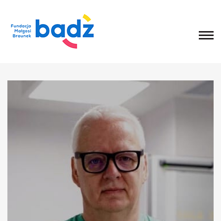
Home
O fundacji
Historia, misja i główne cele
List Małgosi
Statut
Zarząd
Rada Fundacji
Rada Programowa
Wolontariusze
Sprawozdania
Kongres
O Kongresie
Kongres 2020
Kongres 2019