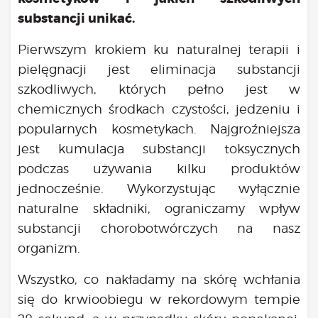
Bądź na bieżąco
substancji unikać.
aktualności
Będzie
Pierwszym krokiem ku naturalnej terapii i
Było
pielęgnacji jest eliminacja substancji
Porady
szkodliwych, których pełno jest w
chemicznych środkach czystości, jedzeniu i
Lektury
popularnych kosmetykach. Najgroźniejsza
Ciało
Duch
jest kumulacja substancji toksycznych
Psychika
podczas używania kilku produktów
Uśmiechnij się!
jednocześnie. Wykorzystując wyłącznie
Media
naturalne składniki, ograniczamy wpływ
Filmy
substancji chorobotwórczych na nasz
Galeria
organizm.
„Bądź” w mediach
Kontakt
Wszystko, co nakładamy na skórę wchłania
się do krwioobiegu w rekordowym tempie