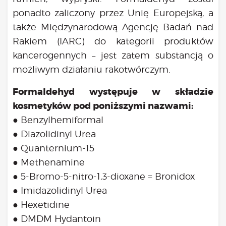
ponadto zaliczony przez Unię Europejską, a
także Międzynarodową Agencję Badań nad
Rakiem (IARC) do kategorii produktów
kancerogennych – jest zatem substancją o
możliwym działaniu rakotwórczym.
Formaldehyd występuje w składzie
kosmetyków pod poniższymi nazwami:
● Benzylhemiformal
● Diazolidinyl Urea
● Quanternium-15
● Methenamine
● 5-Bromo-5-nitro-1,3-dioxane = Bronidox
● Imidazolidinyl Urea
● Hexetidine
● DMDM Hydantoin