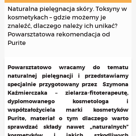
Kongres 2018
Naturalna pielęgnacja skóry. Toksyny w
Projekty
kosmetykach – gdzie możemy je
Bezpłatne konsultacje psychologiczne online marzec –
znaleźć, dlaczego należy ich unikać?
kwiecień – maj
Powarsztatowa rekomendacja od
Grupa praktyka oddechowa
Purite
Grupa wsparcia fundacji BądźMy
Jestem i Będę
Kurs mindfulness online
Powarsztatowo wracamy do tematu
Bądź od Małego
naturalnej pielęgnacji i przedstawiamy
Bądź w Kazimierzu
Cykle edukacyjne (warsztaty i LIVE’y)
specjalnie przygotowany przez Szymona
Infolinia
Kaźmierczaka – zielarza-fitoterapeutę,
Sensowne ścieżki zdrowia
dyplomowanego kosmetologa i
Zmieniamy niezdrowe na zdrowe
współzałożyciela marki kosmetyków
Cykl edukacyjny Powiat Piaseczeński
Purite, materiał o tym dlaczego warto
Onkoasystent
sprawdzać składy nawet „naturalnych”
Storytel
kosmetyków i jakich szkodliwych