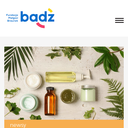
Home
O fundacji
Historia, misja i główne cele
List Małgosi
Statut
Zarząd
Rada Fundacji
Rada Programowa
Wolontariusze
Sprawozdania
Kongres
O Kongresie
Kongres 2020
newsy
Kongres 2019