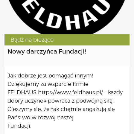
Kongres 2018
Projekty
Bezpłatne konsultacje psychologiczne online marzec –
kwiecień – maj
Grupa praktyka oddechowa
Bądź na bieżąco
Grupa wsparcia fundacji BądźMy
Nowy darczyńca Fundacji!
Jestem i Będę
Kurs mindfulness online
Bądź od Małego
Bądź w Kazimierzu
Jak dobrze jest pomagać innym!
Cykle edukacyjne (warsztaty i LIVE’y)
Dziękujemy za wsparcie firmie
Infolinia
FELDHAUS
https://www.feldhaus.pl/
– każdy
Sensowne ścieżki zdrowia
dobry uczynek powraca z podwójną siłą!
Zmieniamy niezdrowe na zdrowe
Cieszymy się, że tak chętnie angażują się
Cykl edukacyjny Powiat Piaseczeński
Państwo w rozwój naszej
Onkoasystent
Fundacji.
Storytel