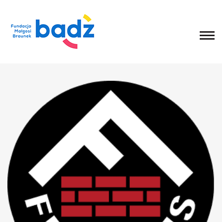
Home
O fundacji
Historia, misja i główne cele
List Małgosi
Statut
Zarząd
Rada Fundacji
Rada Programowa
Wolontariusze
Sprawozdania
Kongres
O Kongresie
Kongres 2020
Kongres 2019