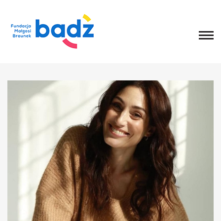
Home
O fundacji
Historia, misja i główne cele
List Małgosi
Statut
Zarząd
Rada Fundacji
Rada Programowa
Wolontariusze
Sprawozdania
Kongres
O Kongresie
Kongres 2020
Kongres 2019