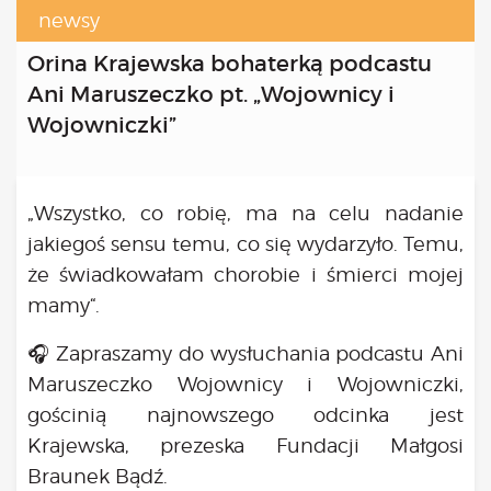
Kongres 2018
newsy
Projekty
Orina Krajewska bohaterką podcastu
Bezpłatne konsultacje psychologiczne online marzec –
Ani Maruszeczko pt. „Wojownicy i
kwiecień – maj
Wojowniczki”
Grupa praktyka oddechowa
Grupa wsparcia fundacji BądźMy
Jestem i Będę
„Wszystko, co robię, ma na celu nadanie
Kurs mindfulness online
jakiegoś sensu temu, co się wydarzyło. Temu,
Bądź od Małego
Bądź w Kazimierzu
że świadkowałam chorobie i śmierci mojej
Cykle edukacyjne (warsztaty i LIVE’y)
mamy“.
Infolinia
🎧 Zapraszamy do wysłuchania podcastu Ani
Sensowne ścieżki zdrowia
Zmieniamy niezdrowe na zdrowe
Maruszeczko Wojownicy i Wojowniczki,
Cykl edukacyjny Powiat Piaseczeński
gościnią najnowszego odcinka jest
Onkoasystent
Krajewska, prezeska Fundacji Małgosi
Storytel
Braunek Bądź.