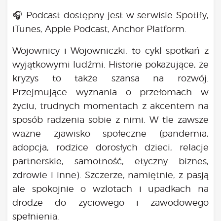
Bądź na bieżąco
🎧 Podcast dostępny jest w serwisie Spotify,
aktualności
iTunes, Apple Podcast, Anchor Platform.
Będzie
Było
Wojownicy i Wojowniczki, to cykl spotkań z
Porady
wyjątkowymi ludźmi. Historie pokazujące, że
Lektury
kryzys to także szansa na rozwój.
Ciało
Przejmujące wyznania o przełomach w
Duch
życiu, trudnych momentach z akcentem na
Psychika
sposób radzenia sobie z nimi. W tle zawsze
Uśmiechnij się!
ważne zjawisko społeczne (pandemia,
Media
adopcja, rodzice dorosłych dzieci, relacje
Filmy
partnerskie, samotność, etyczny biznes,
Galeria
zdrowie i inne). Szczerze, namiętnie, z pasją
„Bądź” w mediach
ale spokojnie o wzlotach i upadkach na
Kontakt
drodze do życiowego i zawodowego
spełnienia.