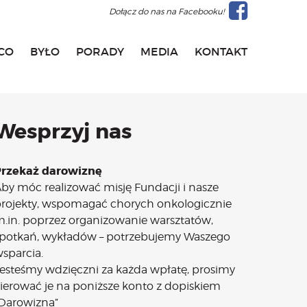
Dołącz do nas na Facebooku!
CO
BYŁO
PORADY
MEDIA
KONTAKT
Wesprzyj nas
Przekaż darowiznę
by móc realizować misję Fundacji i nasze
rojekty, wspomagać chorych onkologicznie
.in. poprzez organizowanie warsztatów,
potkań, wykładów – potrzebujemy Waszego
sparcia.
esteśmy wdzięczni za każda wpłatę, prosimy
ierować je na poniższe konto z dopiskiem
Darowizna”