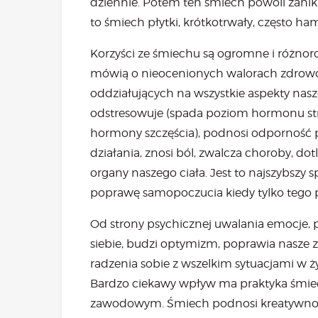
dziennie. Potem ten śmiech powoli zanika i
to śmiech płytki, krótkotrwały, często h
Korzyści ze śmiechu są ogromne i różnor
mówią o nieocenionych walorach zdrowo
oddziałujących na wszystkie aspekty nasze
odstresowuje (spada poziom hormonu stres
hormony szczęścia), podnosi odporność
działania, znosi ból, zwalcza choroby, dot
organy naszego ciała. Jest to najszybszy 
poprawę samopoczucia kiedy tylko tego 
Od strony psychicznej uwalania emocje, 
siebie, budzi optymizm, poprawia nasze 
radzenia sobie z wszelkim sytuacjami w ży
Bardzo ciekawy wpływ ma praktyka śmiec
zawodowym. Śmiech podnosi kreatywność