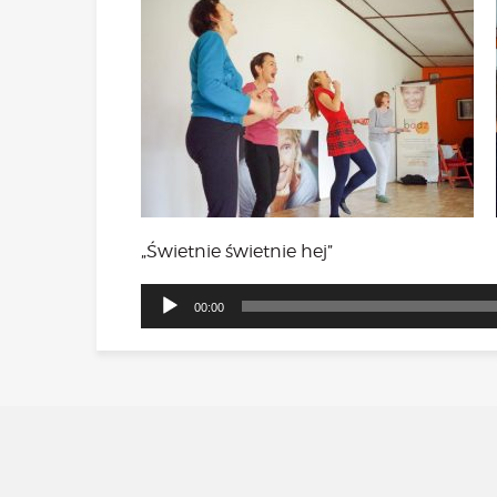
„Świetnie świetnie hej”
Odtwarzacz
00:00
plików
dźwiękowych