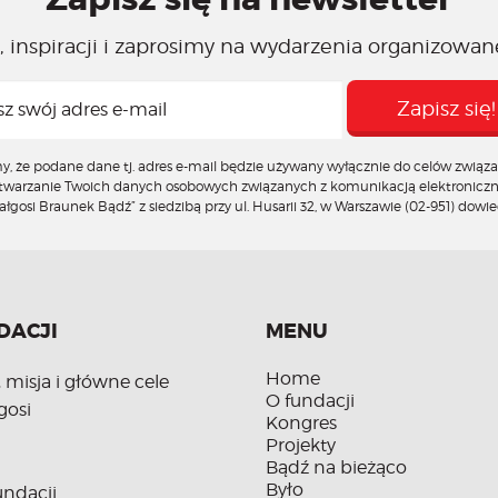
zmniejszyć
głośność.
 inspiracji i zaprosimy na wydarzenia organizowan
że podane dane tj. adres e-mail będzie używany wyłącznie do celów związan
zetwarzanie Twoich danych osobowych związanych z komunikacją elektronicz
gosi Braunek Bądź” z siedzibą przy ul. Husarii 32, w Warszawie (02-951)
dowied
DACJI
MENU
Home
, misja i główne cele
O fundacji
gosi
Kongres
Projekty
Bądź na bieżąco
Było
ndacji