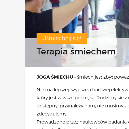
Bezpł
Uśmiechnij się!
Terapia śmiechem
JOGA
ŚMIECHU
– śmiech jest zbyt poważ
Nie ma lepszej, szybszej i bardziej efekt
który jest zawsze pod ręką. Rodzimy się z
dostępny, przynależy nam, nie musimy się g
zdecydujemy.
Prowadzone przez naukowców badania wyka