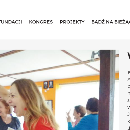
FUNDACJI
KONGRES
PROJEKTY
BĄDŹ NA BIEŻĄ
Home
O fundacji
Historia, misja i główne cele
List Małgosi
Statut
Zarząd
Rada Fundacji
A
Rada Programowa
p
Wolontariusze
m
Sprawozdania
s
Kongres
w
O Kongresie
J
Kongres 2020
k
Kongres 2019
„