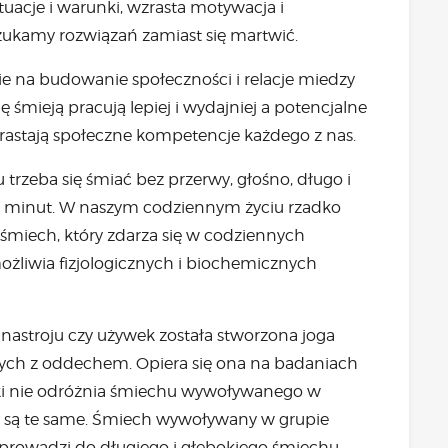
ytuacje i warunki, wzrasta motywacja i
 szukamy rozwiązań zamiast się martwić.
e na budowanie społeczności i relacje miedzy
ę śmieją pracują lepiej i wydajniej a potencjalne
zrastają społeczne kompetencje każdego z nas.
trzeba się śmiać bez przerwy, głośno, długo i
20 minut. W naszym codziennym życiu rzadko
 śmiech, który zdarza się w codziennych
możliwia fizjologicznych i biochemicznych
 nastroju czy używek została stworzona joga
ych z oddechem. Opiera się ona na badaniach
ki nie odróżnia śmiechu wywoływanego w
i są te same. Śmiech wywoływany w grupie
 prowadzi do długiego i głębokiego śmiechu