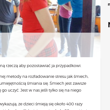
Kongres 2018
n
Projekty
atne konsultacje psychologiczne online marzec – kwiecień
Grupa praktyka oddechowa
Grupa wsparcia fundacji BądźMy
Jestem i Będę
Kurs mindfulness online
Bądź od Małego
Bądź w Kazimierzu
Cykle edukacyjne (warsztaty i LIVE’y)
ną rzeczą aby pozostawiać ja przypadkowi.
Infolinia
Sensowne ścieżki zdrowia
ywnej metody na rozładowanie stresu jak śmiech,
Zmieniamy niezdrowe na zdrowe
 umiejętnością śmiania się. Śmiech jest zawsze
Cykl edukacyjny Powiat Piaseczeński
o uczyć. Jest w nas jeśli tylko się na niego
Onkoasystent
Storytel
Bądź na bieżąco
zują, ze dzieci śmieją się około 400 razy