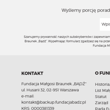
Wyślemy porcję porad,
Szanujemy prywatność naszych subskrybentów i zapewniamy, 
Braunek „Bądź”. Wypełniając formularz zgadzasz się na pr
Fundacja Mał
O FUN
KONTAKT
Fundacja Małgosi Braunek „BĄDŹ”
Historia
ul. Husarii 32, 02-951 Warszawa
List Mał
e-mail:
Statut
kontakt@backup.fundacjabadz.pl
Zarząd
KRS: 0000381339
Rada Fu