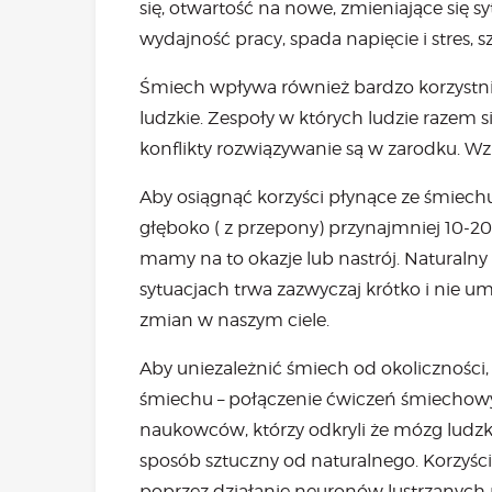
się, otwartość na nowe, zmieniające się s
wydajność pracy, spada napięcie i stres,
Śmiech wpływa również bardzo korzystni
ludzkie. Zespoły w których ludzie razem si
konflikty rozwiązywanie są w zarodku. W
Aby osiągnąć korzyści płynące ze śmiechu 
głęboko ( z przepony) przynajmniej 10-
mamy na to okazje lub nastrój. Naturalny
sytuacjach trwa zazwyczaj krótko i nie u
zmian w naszym ciele.
Aby uniezależnić śmiech od okoliczności,
śmiechu – połączenie ćwiczeń śmiechow
naukowców, którzy odkryli że mózg ludz
sposób sztuczny od naturalnego. Korzyśc
poprzez działanie neuronów lustrzanych