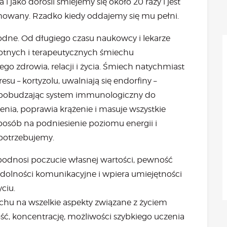
 jako dorośli śmiejemy się około 20 razy i jest
aktualności
amowany. Rzadko kiedy oddajemy się mu pełni.
Będzie
Było
odne. Od długiego czasu naukowcy i lekarze
Porady
tnych i terapeutycznych śmiechu
Lektury
go zdrowia, relacji i życia. Śmiech natychmiast
Ciało
u – kortyzolu, uwalniają się endorfiny –
Duch
 pobudzając system immunologiczny do
Psychika
lenia, poprawia krążenie i masuje wszystkie
Uśmiechnij się!
sposób na podniesienie poziomu energii i
Media
potrzebujemy.
Filmy
podnosi poczucie własnej wartości, pewność
Galeria
„Bądź” w mediach
zdolności komunikacyjne i wpiera umiejętności
Kontakt
ciu.
hu na wszelkie aspekty związane z życiem
, koncentrację, możliwości szybkiego uczenia