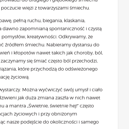
poczucie więzi z towarzyszami śmiechu.
awę, pełną ruchu, biegania, klaskania,
 na dawno zapomnianą spontaniczność i czystą
h pomysłów, kreatywności. Odkrywamy, że
być źródłem śmiechu. Nabieramy dystansu do
wień i kłopotów nawet takich jak choroby, ból,
 zaczynamy się śmiać często ból przechodzi,
związania, które przychodzą do odświeżonego
ację życiową.
wystarczy. Można wyćwiczyć swój umysł i ciało
zdziwieni jak duża zmiana zaszła w nich nawet
u a mantra „Świetnie, świetnie hej!” często
cjach życiowych i przy obniżonym
c nasze podejście do okoliczności i samego