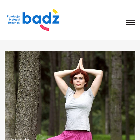
Home
O fundacji
Historia, misja i główne cele
List Małgosi
Statut
Zarząd
Rada Fundacji
Rada Programowa
Wolontariusze
Sprawozdania
Kongres
O Kongresie
Kongres 2020
Kongres 2019