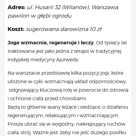
Bądź na bieżąco
Adres:
ul. Husarii 32 (Wilanów), Warszawa,
aktualności
pawilon w głębi ogrodu
Będzie
Było
Koszt:
sugerowana darowizna 10 zł
Porady
Joga wzmacnia, regeneruje i leczy.
Od tysięcy lat
Lektury
traktowana jest jako jedna z terapii w tradycyjnej
Ciało
indyjskiej medycyny Ajurwedy.
Duch
Psychika
Na warsztacie przedstawię kilka pozycji jogi, które
Uśmiechnij się!
ułożone w cykl, wzmacniają układ odpornościowy,
Media
odgrywający kluczową rolę w powrocie do zdrowia
Filmy
i ochronie ciała przed chorobami.
Galeria
Będą to głównie asany leżące i siedzące, o działaniu
„Bądź” w mediach
regenerującym, relaksującym i wzmacniającym.
Kontakt
Proszę ubrać się w wygodny, niekrępujący ruchów
ciała, strój. Ważne jest, żeby nie jeść dużego posiłku