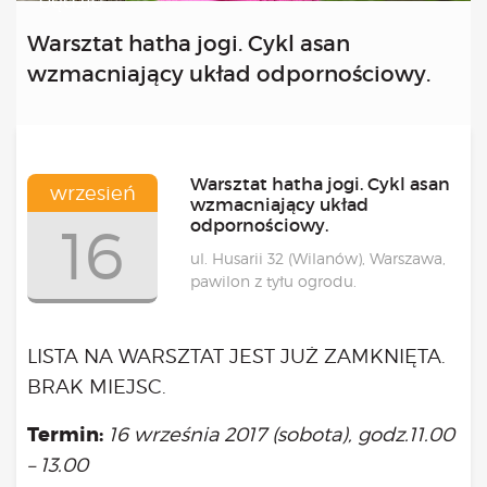
będzie
Kongres 2018
Warsztat hatha jogi. Cykl asan
Projekty
wzmacniający układ odpornościowy.
Bezpłatne konsultacje psychologiczne online marzec –
kwiecień – maj
Grupa praktyka oddechowa
Grupa wsparcia fundacji BądźMy
Warsztat hatha jogi. Cykl asan
Jestem i Będę
wrzesień
wzmacniający układ
Kurs mindfulness online
odpornościowy.
16
Bądź od Małego
ul. Husarii 32 (Wilanów), Warszawa,
Bądź w Kazimierzu
pawilon z tyłu ogrodu.
Cykle edukacyjne (warsztaty i LIVE’y)
Infolinia
Sensowne ścieżki zdrowia
LISTA NA WARSZTAT JEST JUŻ ZAMKNIĘTA.
Zmieniamy niezdrowe na zdrowe
BRAK MIEJSC.
Cykl edukacyjny Powiat Piaseczeński
Termin:
16 września 2017 (sobota), godz.11.00
Onkoasystent
Storytel
– 13.00