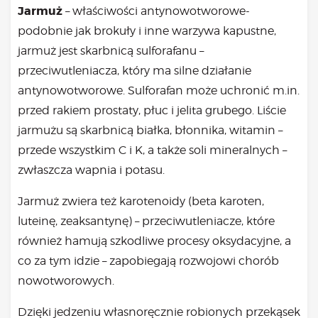
Jarmuż
– właściwości antynowotworowe-
podobnie jak brokuły i inne warzywa kapustne,
jarmuż jest skarbnicą sulforafanu –
przeciwutleniacza, który ma silne działanie
antynowotworowe. Sulforafan może uchronić m.in.
przed rakiem prostaty, płuc i jelita grubego. Liście
jarmużu są skarbnicą białka, błonnika, witamin –
przede wszystkim C i K, a także soli mineralnych –
zwłaszcza wapnia i potasu.
Jarmuż zwiera też karotenoidy (
beta karoten
,
luteinę, zeaksantynę) – przeciwutleniacze, które
również hamują szkodliwe procesy oksydacyjne, a
co za tym idzie – zapobiegają rozwojowi chorób
nowotworowych.
Dzięki jedzeniu własnoręcznie robionych przekąsek