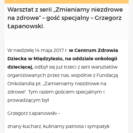
Kongres 2018
Warsztat z serii „Zmieniamy niezdrowe
Projekty
na zdrowe” – gość specjalny – Grzegorz
Bezpłatne konsultacje psychologiczne online marzec –
Łapanowski.
kwiecień – maj
Grupa praktyka oddechowa
Grupa wsparcia fundacji BądźMy
w Centrum Zdrowia
W niedzielę 14 maja 2017 r.
Jestem i Będę
Dziecka w Międzylesiu, na oddziale onkologii
Kurs mindfulness online
Bądź od Małego
dziecięcej,
odbył się już trzeci z serii warsztatów
Bądź w Kazimierzu
organizowanych przez nas, wspólnie z Fundacją
Cykle edukacyjne (warsztaty i LIVE’y)
Onkolandia pt. „Zamieniamy niezdrowe na
Infolinia
zdrowe”. Tym razem gościem specjalnym i
Sensowne ścieżki zdrowia
prowadzącym był
Zmieniamy niezdrowe na zdrowe
Cykl edukacyjny Powiat Piaseczeński
Grzegorz Łapanowski –
Onkoasystent
Storytel
znany kucharz, kulinarny patriota i sympatyk