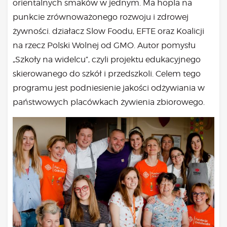
Bądź na bieżąco
orientalnych smaków w jednym. Ma hopla na
punkcie zrównoważonego rozwoju i zdrowej
aktualności
Będzie
żywności. działacz Slow Foodu, EFTE oraz Koalicji
Było
na rzecz Polski Wolnej od GMO. Autor pomysłu
„Szkoły na widelcu”, czyli projektu edukacyjnego
Porady
skierowanego do szkół i przedszkoli. Celem tego
Lektury
programu jest podniesienie jakości odżywiania w
Ciało
państwowych placówkach żywienia zbiorowego.
Duch
Psychika
Uśmiechnij się!
Media
Filmy
Galeria
„Bądź” w mediach
Kontakt