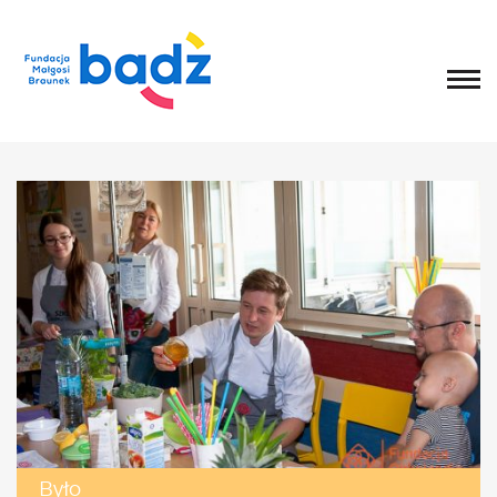
Home
O fundacji
Historia, misja i główne cele
List Małgosi
Statut
Zarząd
Rada Fundacji
Rada Programowa
Wolontariusze
Sprawozdania
Kongres
O Kongresie
Kongres 2020
Kongres 2019
Było