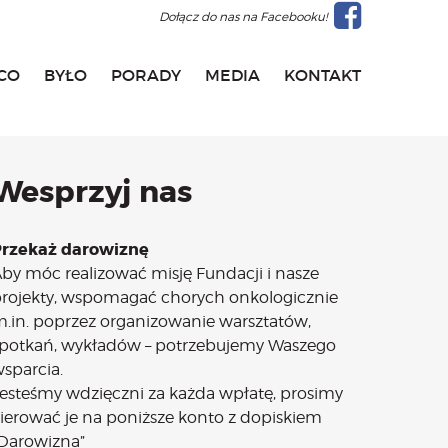
Dołącz do nas na Facebooku!
CO
BYŁO
PORADY
MEDIA
KONTAKT
Wesprzyj nas
Przekaż darowiznę
by móc realizować misję Fundacji i nasze
rojekty, wspomagać chorych onkologicznie
.in. poprzez organizowanie warsztatów,
potkań, wykładów – potrzebujemy Waszego
sparcia.
esteśmy wdzięczni za każda wpłatę, prosimy
ierować je na poniższe konto z dopiskiem
Darowizna”