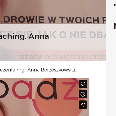
Kongres 2018
n
Projekty
atne konsultacje psychologiczne online marzec – kwiecień
Grupa praktyka oddechowa
Grupa wsparcia fundacji BądźMy
aching. Anna
Jestem i Będę
Kurs mindfulness online
Bądź od Małego
Bądź w Kazimierzu
Cykle edukacyjne (warsztaty i LIVE’y)
dezenie mgr Anna Borzeszkowska.
Infolinia
Sensowne ścieżki zdrowia
Zmieniamy niezdrowe na zdrowe
Cykl edukacyjny Powiat Piaseczeński
Onkoasystent
Storytel
Bądź na bieżąco