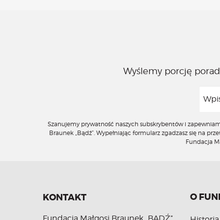
Wyślemy porcję porad,
Szanujemy prywatność naszych subskrybentów i zapewniamy, 
Braunek „Bądź”. Wypełniając formularz zgadzasz się na pr
Fundacja Mał
O FUN
KONTAKT
Fundacja Małgosi Braunek „BĄDŹ”
Historia