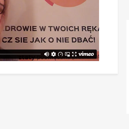
aktualności
Będzie
Było
Porady
Lektury
Ciało
Duch
Psychika
Uśmiechnij się!
Media
Filmy
Galeria
„Bądź” w mediach
Kontakt