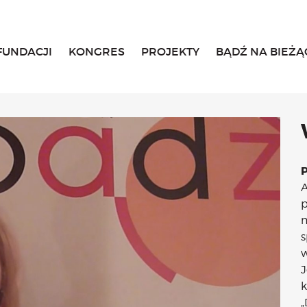
FUNDACJI
KONGRES
PROJEKTY
BĄDŹ NA BIEŻĄ
Home
O fundacji
Historia, misja i główne cele
List Małgosi
Statut
Zarząd
Rada Fundacji
A
Rada Programowa
p
Wolontariusze
m
Sprawozdania
s
Kongres
w
O Kongresie
J
Kongres 2020
k
Kongres 2019
„