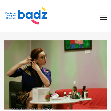
Home
O fundacji
Historia, misja i główne cele
List Małgosi
Statut
Zarząd
Rada Fundacji
Rada Programowa
Wolontariusze
Sprawozdania
Kongres
O Kongresie
Kongres 2020
Kongres 2019
archiwum wydarzeń