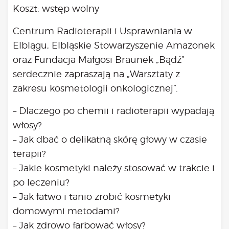
Bądź na bieżąco
Koszt: wstęp wolny
aktualności
Centrum Radioterapii i Usprawniania w
Będzie
Było
Elblągu, Elbląskie Stowarzyszenie Amazonek
oraz Fundacja Małgosi Braunek „Bądź”
Porady
serdecznie zapraszają na „Warsztaty z
Lektury
zakresu kosmetologii onkologicznej”.
Ciało
Duch
– Dlaczego po chemii i radioterapii wypadają
Psychika
włosy?
Uśmiechnij się!
– Jak dbać o delikatną skórę głowy w czasie
Media
terapii?
Filmy
– Jakie kosmetyki należy stosować w trakcie i
Galeria
po leczeniu?
„Bądź” w mediach
– Jak łatwo i tanio zrobić kosmetyki
Kontakt
domowymi metodami?
– Jak zdrowo farbować włosy?