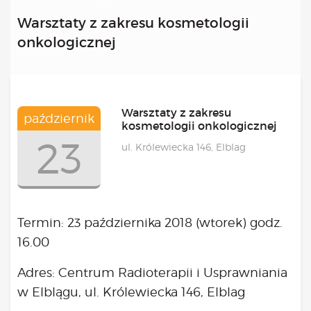
Kongres 2018
Warsztaty z zakresu kosmetologii
Projekty
onkologicznej
Bezpłatne konsultacje psychologiczne online marzec –
kwiecień – maj
Grupa praktyka oddechowa
Grupa wsparcia fundacji BądźMy
Warsztaty z zakresu
październik
Jestem i Będę
kosmetologii onkologicznej
Kurs mindfulness online
23
ul. Królewiecka 146, Elblag
Bądź od Małego
Bądź w Kazimierzu
Cykle edukacyjne (warsztaty i LIVE’y)
Infolinia
Termin: 23 października 2018 (wtorek) godz.
Sensowne ścieżki zdrowia
16.00
Zmieniamy niezdrowe na zdrowe
Cykl edukacyjny Powiat Piaseczeński
Adres: Centrum Radioterapii i Usprawniania
Onkoasystent
w Elblągu, ul. Królewiecka 146, Elblag
Storytel