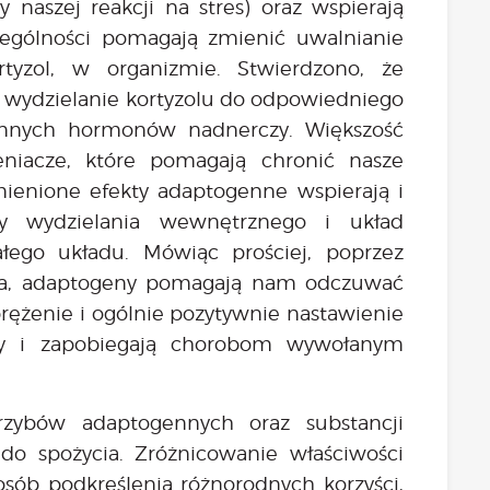
 naszej reakcji na stres) oraz wspierają
ególności pomagają zmienić uwalnianie
tyzol, w organizmie. Stwierdzono, że
wydzielanie kortyzolu do odpowiedniego
innych hormonów nadnerczy. Większość
eniacze, które pomagają chronić nasze
enione efekty adaptogenne wspierają i
ły wydzielania wewnętrznego i układ
ałego układu. Mówiąc prościej, poprzez
ała, adaptogeny pomagają nam odczuwać
rężenie i ogólnie pozytywnie nastawienie
ący i zapobiegają chorobom wywołanym
grzybów adaptogennych oraz substancji
do spożycia. Zróżnicowanie właściwości
osób podkreślenia różnorodnych korzyści,