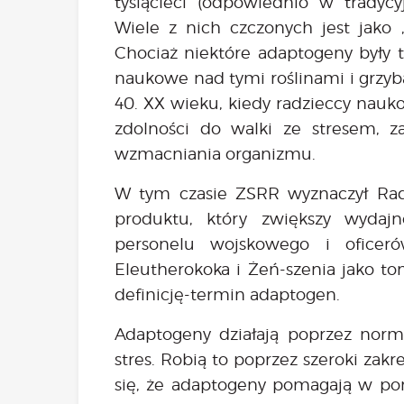
tysiącleci (odpowiednio w tradycy
Wiele z nich czczonych jest jako „
Chociaż niektóre adaptogeny były t
naukowe nad tymi roślinami i grzyb
40. XX wieku, kiedy radzieccy nauk
zdolności do walki ze stresem, z
wzmacniania organizmu.
W tym czasie ZSRR wyznaczył Ra
produktu, który zwiększy wydajn
personelu wojskowego i oficeró
Eleutherokoka i Żeń-szenia jako t
definicję-termin adaptogen.
Adaptogeny działają poprzez norma
stres. Robią to poprzez szeroki zakr
się, że adaptogeny pomagają w pon