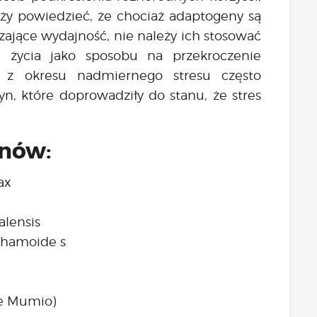
eży powiedzieć, że chociaż adaptogeny są
ające wydajność, nie należy ich stosować
 życia jako sposobu na przekroczenie
e z okresu nadmiernego stresu często
n, które doprowadziły do stanu, że stres
enów:
nax
alensis
thamoide s
nie Mumio)