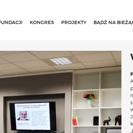
FUNDACJI
KONGRES
PROJEKTY
BĄDŹ NA BIEŻĄ
Home
O fundacji
Historia, misja i główne cele
List Małgosi
Statut
Zarząd
Rada Fundacji
A
Rada Programowa
p
Wolontariusze
m
Sprawozdania
s
Kongres
w
O Kongresie
J
Kongres 2020
k
Kongres 2019
„