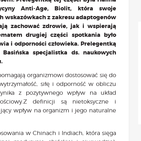
aktualności
cyny Anti-Age, Biolit, która swoje
Będzie
ych wskazówkach z zakresu adaptogenów
Było
ają zachować zdrowie, jak i wspierają
Porady
ematem drugiej części spotkania było
Lektury
ia i odporności człowieka. Prelegentką
Ciało
a Basińska specjalistka ds. naukowych
Duch
.
Psychika
Uśmiechnij się!
e pomagają organizmowi dostosować się do
Media
wytrzymałość, siłę i odporność w obliczu
Filmy
wynika z pozytywnego wpływ na układ
Galeria
ciowy.Z definicji są nietoksyczne i
„Bądź” w mediach
jący wpływ na organizm i jego naturalne
Kontakt
osowania w Chinach i Indiach, która sięga