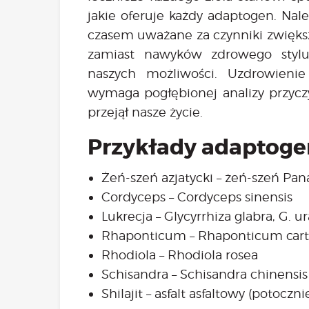
jakie oferuje każdy adaptogen. Nal
czasem uważane za czynniki zwiększ
zamiast nawyków zdrowego stylu
naszych możliwości. Uzdrowieni
wymaga pogłębionej analizy przyczy
przejął nasze życie.
Przykłady adaptog
Żeń-szeń azjatycki – żeń-szeń Pa
Cordyceps – Cordyceps sinensis
Lukrecja – Glycyrrhiza glabra, G. ur
Rhaponticum – Rhaponticum car
Rhodiola – Rhodiola rosea
Schisandra – Schisandra chinensis
Shilajit – asfalt asfaltowy (potocz