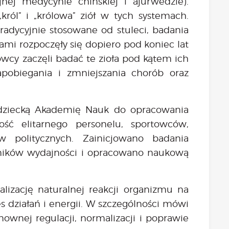
jnej medycynie chińskiej i ajurwedzie).
król” i „królowa” ziół w tych systemach.
radycyjnie stosowane od stuleci, badania
ami rozpoczęły się dopiero pod koniec lat
owcy zaczęli badać te zioła pod kątem ich
apobiegania i zmniejszania chorób oraz
dziecką Akademię Nauk do opracowania
ość elitarnego personelu, sportowców,
w politycznych. Zainicjowano badania
oników wydajności i opracowano naukową
lizację naturalnej reakcji organizmu na
es działań i energii. W szczególności mówi
ownej regulacji, normalizacji i poprawie