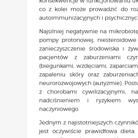
konsekwencje w funkcjonowaniu ukł
co z kolei może prowadzić do ro
autoimmunizacyjnych i psychicznyc
Najsilniej negatywnie na mikrobiotę
pompy protonowej, niesteroidowe le
zanieczyszczenie środowiska i żyw
pacjentów z zaburzeniami cz
(biegunkami, wzdęciami, zaparciami
zapaleniu skóry oraz zaburzeniach
neurorozwojowych (autyzmie). Postul
z chorobami cywilizacyjnymi, na
nadciśnieniem i ryzykiem wys
naczyniowego.
Jednym z najistotniejszych czynnik
jest oczywiście prawidłowa dieta