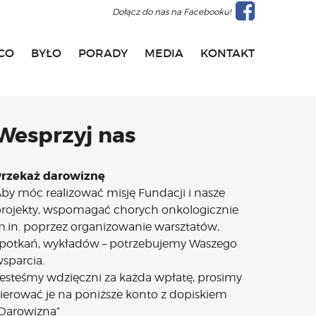
Dołącz do nas na Facebooku!
CO
BYŁO
PORADY
MEDIA
KONTAKT
Wesprzyj nas
Przekaż darowiznę
by móc realizować misję Fundacji i nasze
rojekty, wspomagać chorych onkologicznie
.in. poprzez organizowanie warsztatów,
potkań, wykładów – potrzebujemy Waszego
sparcia.
esteśmy wdzięczni za każda wpłatę, prosimy
ierować je na poniższe konto z dopiskiem
Darowizna”