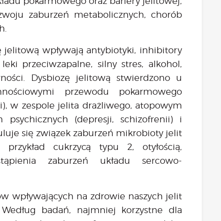
adu pokarmowego oraz bariery jelitowej,
zwoju zaburzeń metabolicznych, chorób
h.
 jelitową wpływają antybiotyki, inhibitory
ki przeciwzapalne, silny stres, alkohol,
ności. Dysbiozę jelitową stwierdzono u
ynnościowymi przewodu pokarmowego
), w zespole jelita drażliwego, atopowym
 psychicznych (depresji, schizofrenii) i
uje się związek zaburzeń mikrobioty jelit
 przykład cukrzycą typu 2, otyłością,
tąpienia zaburzeń układu sercowo-
ów wpływających na zdrowie naszych jelit
. Według badań, najmniej korzystne dla