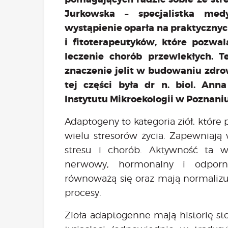
Jurkowska – specjalistka medy
wystąpienie oparła na praktyczn
i fitoterapeutyków, które pozwal
leczenie chorób przewlekłych. T
znaczenie jelit w budowaniu zdrow
tej części była dr n. biol. Ann
Instytutu Mikroekologii w Poznaniu
Adaptogeny to kategoria ziół, któr
wielu stresorów życia. Zapewniają 
stresu i chorób. Aktywność ta 
nerwowy, hormonalny i odpornoś
równoważą się oraz mają normalizu
procesy.
Zioła adaptogenne mają historię st