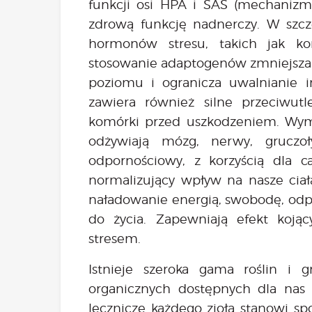
funkcji osi HPA i SAS (mechanizmy
zdrową funkcję nadnerczy. W szcz
hormonów stresu, takich jak kor
stosowanie adaptogenów zmniejsza 
poziomu i ogranicza uwalnianie 
zawiera również silne przeciwutl
komórki przed uszkodzeniem. Wymi
odżywiają mózg, nerwy, gruczo
odpornościowy, z korzyścią dla c
normalizujący wpływ na nasze ci
naładowanie energią, swobodę, odp
do życia. Zapewniają efekt koj
stresem.
Istnieje szeroka gama roślin i 
organicznych dostępnych dla nas 
lecznicze każdego zioła stanowi sp