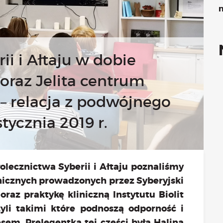
Kongres 2018
n
Projekty
atne konsultacje psychologiczne online marzec – kwiecień
Grupa praktyka oddechowa
ii i Ałtaju w dobie
Grupa wsparcia fundacji BądźMy
Jestem i Będę
oraz Jelita centrum
Kurs mindfulness online
 – relacja z podwójnego
Bądź od Małego
Bądź w Kazimierzu
tycznia 2019 r.
Cykle edukacyjne (warsztaty i LIVE’y)
Infolinia
Sensowne ścieżki zdrowia
Zmieniamy niezdrowe na zdrowe
lecznictwa Syberii i Ałtaju poznaliśmy
Cykl edukacyjny Powiat Piaseczeński
nicznych prowadzonych przez Syberyjski
Onkoasystent
az praktykę kliniczną Instytutu Biolit
Storytel
yli takimi które podnoszą odporność i
Bądź na bieżąco
sem. Prelegentką tej części była Halina