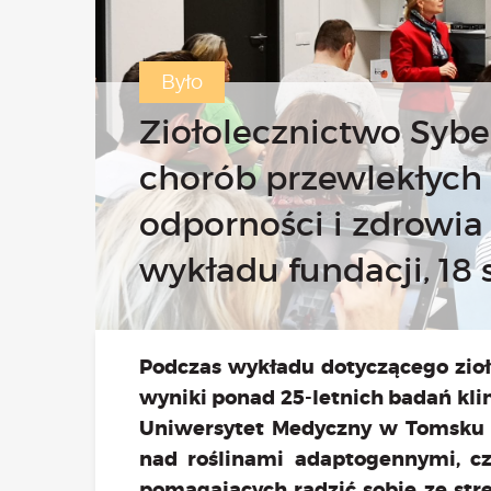
Było
Bezpł
Ziołolecznictwo Syber
chorób przewlekłych 
odporności i zdrowia
wykładu fundacji, 18 s
Podczas wykładu dotyczącego zioło
wyniki ponad 25-letnich badań kli
Uniwersytet Medyczny w Tomsku or
nad roślinami adaptogennymi, cz
pomagających radzić sobie ze stre