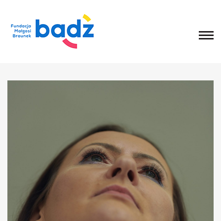
Home
O fundacji
Historia, misja i główne cele
List Małgosi
Statut
Zarząd
Rada Fundacji
Rada Programowa
Wolontariusze
Sprawozdania
Kongres
O Kongresie
Kongres 2020
Kongres 2019