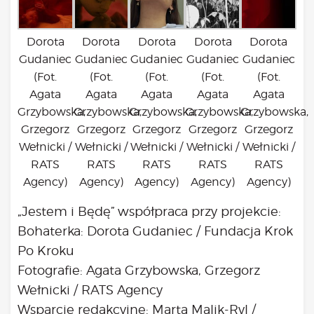
Dorota
Dorota
Dorota
Dorota
Dorota
Gudaniec
Gudaniec
Gudaniec
Gudaniec
Gudaniec
(Fot.
(Fot.
(Fot.
(Fot.
(Fot.
Agata
Agata
Agata
Agata
Agata
Grzybowska,
Grzybowska,
Grzybowska,
Grzybowska,
Grzybowska,
Grzegorz
Grzegorz
Grzegorz
Grzegorz
Grzegorz
Wełnicki /
Wełnicki /
Wełnicki /
Wełnicki /
Wełnicki /
RATS
RATS
RATS
RATS
RATS
Agency)
Agency)
Agency)
Agency)
Agency)
„Jestem i Będę” współpraca przy projekcie:
Bohaterka:
Dorota Gudaniec /
Fundacja Krok
Po Kroku
Fotografie: Agata Grzybowska, Grzegorz
Wełnicki /
RATS Agency
Wsparcie redakcyjne: Marta Malik-Ryl /