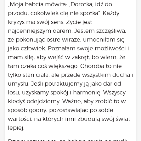
Bądź na bieżąco
„Moja babcia mówiła: „Dorotka, idź do
aktualności
przodu, cokolwiek cię nie spotka”. Każdy
Będzie
kryzys ma swój sens. Życie jest
Było
najcenniejszym darem. Jestem szczęśliwa,
Porady
że pokonując ostre wiraże, umocniłam się
jako człowiek. Poznałam swoje możliwości i
Lektury
mam siłę, aby wejść w zakręt, bo wiem, że
Ciało
Duch
tam czeka coś większego. Choroba to nie
Psychika
tylko stan ciała, ale przede wszystkim ducha i
Uśmiechnij się!
umysłu. Jeśli potraktujemy ją jako dar od
Media
losu, uzyskamy spokój i harmonię. Wszyscy
Filmy
kiedyś odejdziemy. Ważne, aby zrobić to w
Galeria
sposób godny, pozostawiając po sobie
„Bądź” w mediach
wartości, na których inni zbudują swój świat
Kontakt
lepiej.