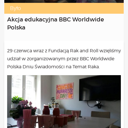
Kongres 2018
Było
Projekty
Akcja edukacyjna BBC Worldwide
Bezpłatne konsultacje psychologiczne online marzec –
Polska
kwiecień – maj
Grupa praktyka oddechowa
Grupa wsparcia fundacji BądźMy
Jestem i Będę
29 czerwca wraz z Fundacją Rak and Roll wzięliśmy
Kurs mindfulness online
udział w zorganizowanym przez BBC Worldwide
Bądź od Małego
Polska Dniu Świadomości na Temat Raka.
Bądź w Kazimierzu
Cykle edukacyjne (warsztaty i LIVE’y)
Infolinia
Sensowne ścieżki zdrowia
Zmieniamy niezdrowe na zdrowe
Cykl edukacyjny Powiat Piaseczeński
Onkoasystent
Storytel