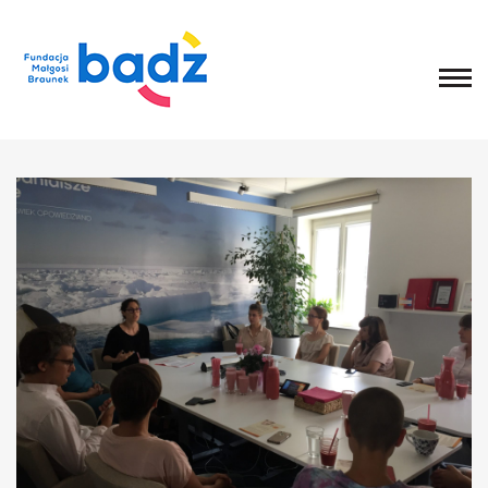
Home
O fundacji
Historia, misja i główne cele
List Małgosi
Statut
Zarząd
Rada Fundacji
Rada Programowa
Wolontariusze
Sprawozdania
Kongres
O Kongresie
Kongres 2020
Kongres 2019