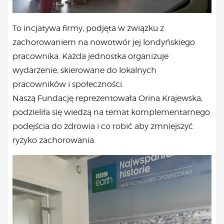
Bądź na bieżąco
aktualności
To incjatywa firmy, podjęta w związku z
Będzie
zachorowaniem na nowotwór jej londyńskiego
Było
pracownika. Każda jednostka organizuje
Porady
wydarzenie, skierowane do lokalnych
Lektury
pracowników i społeczności.
Ciało
Naszą Fundację reprezentowała Orina Krajewska,
Duch
podzieliła się wiedzą na temat komplementarnego
Psychika
podejścia do zdrowia i co robić aby zmniejszyć
Uśmiechnij się!
ryzyko zachorowania
.
Media
Filmy
Galeria
„Bądź” w mediach
Kontakt