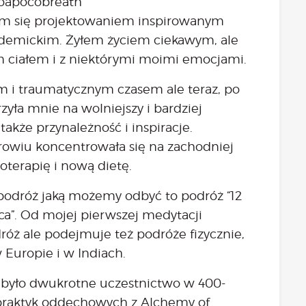
oapocobreath
em się projektowaniem inspirowanym
ademickim. Żyłem życiem ciekawym, ale
m ciałem i z niektórymi moimi emocjami.
 i traumatycznym czasem ale teraz, po
rzyła mnie na wolniejszy i bardziej
także przynależność i inspiracje.
rowiu koncentrowała się na zachodniej
oterapię i nową dietę.
 podróż jaką możemy odbyć to podróż “12
rca”. Od mojej pierwszej medytacji
róż ale podejmuje też podróże fizycznie,
w Europie i w Indiach.
było dwukrotne uczestnictwo w 400-
praktyk oddechowych z Alchemy of