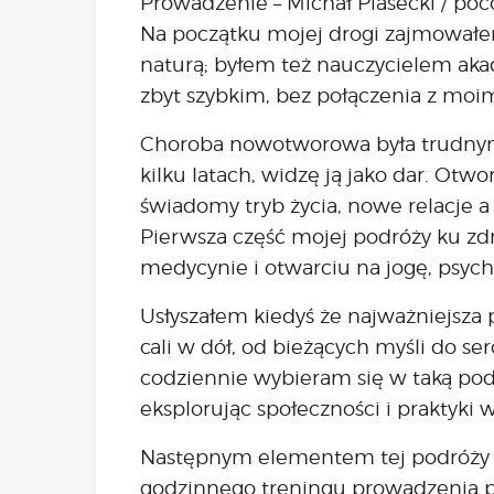
Prowadzenie – Michał Piasecki /
poc
Na początku mojej drogi zajmował
naturą; byłem też nauczycielem ak
zbyt szybkim, bez połączenia z moi
Choroba nowotworowa była trudnym
kilku latach, widzę ją jako dar. Otwo
świadomy tryb życia, nowe relacje a 
Pierwsza część mojej podróży ku zd
medycynie i otwarciu na jogę, psych
Usłyszałem kiedyś że najważniejsza
cali w dół, od bieżących myśli do se
codziennie wybieram się w taką pod
eksplorując społeczności i praktyki 
Następnym elementem tej podróży 
godzinnego treningu prowadzenia 