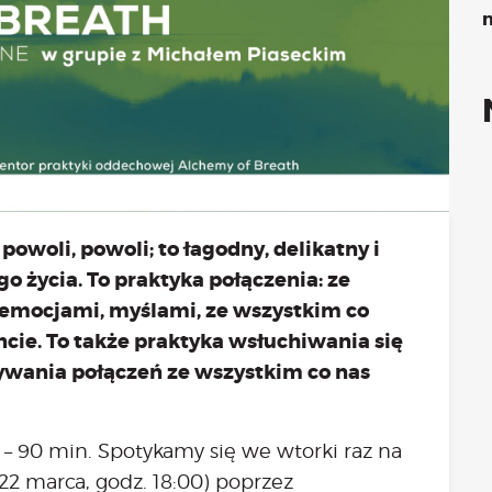
Kongres 2018
n
Projekty
atne konsultacje psychologiczne online marzec – kwiecień
Grupa praktyka oddechowa
Grupa wsparcia fundacji BądźMy
Jestem i Będę
Kurs mindfulness online
Bądź od Małego
Bądź w Kazimierzu
powoli, powoli; to łagodny, delikatny i
Cykle edukacyjne (warsztaty i LIVE’y)
o życia. To praktyka połączenia: ze
Infolinia
 emocjami, myślami, ze wszystkim co
Sensowne ścieżki zdrowia
ie. To także praktyka wsłuchiwania się
Zmieniamy niezdrowe na zdrowe
ywania połączeń ze wszystkim co nas
Cykl edukacyjny Powiat Piaseczeński
Onkoasystent
Storytel
0 – 90 min. Spotykamy się we wtorki raz na
Bądź na bieżąco
22 marca, godz. 18:00) poprzez