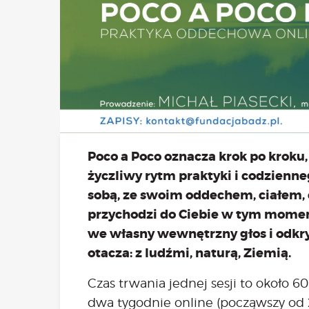
Bezpł
Poco a Poco oznacza krok po kroku, 
życzliwy rytm praktyki i codzienneg
sobą, ze swoim oddechem, ciałem,
przychodzi do Ciebie w tym momenc
we własny wewnętrzny głos i odkr
otacza: z ludźmi, naturą, Ziemią.
Czas trwania jednej sesji to około 6
dwa tygodnie online (począwszy od 