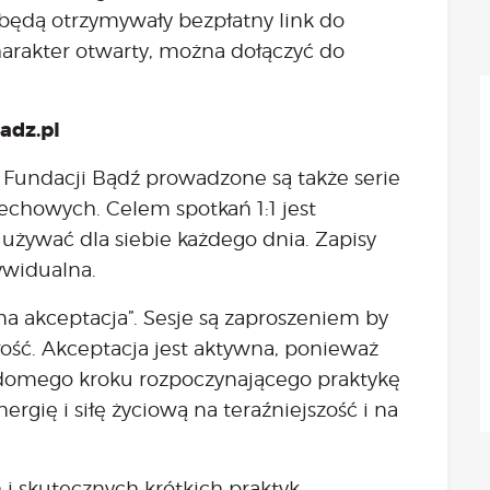
aktualności
będą otrzymywały bezpłatny link do
Będzie
harakter otwarty, można dołączyć do
Było
Porady
adz.pl
Lektury
Ciało
Fundacji Bądź prowadzone są także serie
Duch
echowych. Celem spotkań 1:1 jest
Psychika
 używać dla siebie każdego dnia. Zapisy
Uśmiechnij się!
ywidualna.
Media
a akceptacja”. Sesje są zaproszeniem by
Filmy
Galeria
ść. Akceptacja jest aktywna, ponieważ
„Bądź” w mediach
adomego kroku rozpoczynającego praktykę
Kontakt
nergię i siłę życiową na teraźniejszość i na
 i skutecznych krótkich praktyk