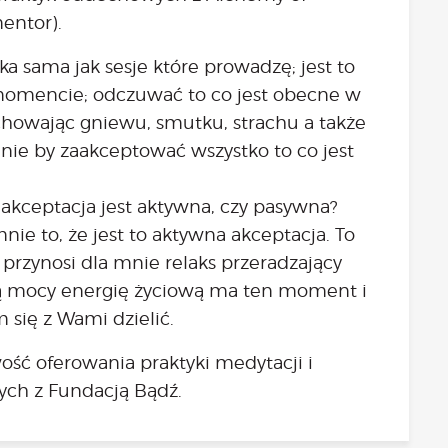
entor).
ka sama jak sesje które prowadzę; jest to
 momencie; odczuwać to co jest obecne w
e chowając gniewu, smutku, strachu a także
zenie by zaakceptować wszystko to co jest
a akceptacja jest aktywna, czy pasywna?
nie to, że jest to aktywna akceptacja. To
przynosi dla mnie relaks przeradzający
ną mocy energię życiową ma ten moment i
 się z Wami dzielić.
ść oferowania praktyki medytacji i
ych z Fundacją Bądź.