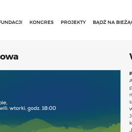
FUNDACJI
KONGRES
PROJEKTY
BĄDŹ NA BIEŻĄ
Home
O fundacji
Historia, misja i główne cele
List Małgosi
howa
Statut
Zarząd
Rada Fundacji
A
Rada Programowa
p
Wolontariusze
m
Sprawozdania
s
Kongres
w
O Kongresie
J
Kongres 2020
k
Kongres 2019
„