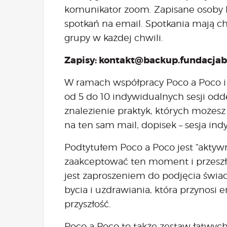
komunikator zoom. Zapisane osoby 
spotkań na email. Spotkania mają c
grupy w każdej chwili.
Zapisy: kontakt@backup.fundacjab
W ramach współpracy Poco a Poco i 
od 5 do 10 indywidualnych sesji odd
znalezienie praktyk, których możesz
na ten sam mail, dopisek – sesja ind
Podtytułem Poco a Poco jest “aktywn
zaakceptować ten moment i przeszło
jest zaproszeniem do podjęcia świ
bycia i uzdrawiania, która przynosi e
przyszłość.
Poco a Poco to także zestaw łatwych