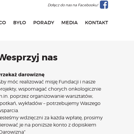
Dołącz do nas na Facebooku!
CO
BYŁO
PORADY
MEDIA
KONTAKT
Wesprzyj nas
Przekaż darowiznę
by móc realizować misję Fundacji i nasze
rojekty, wspomagać chorych onkologicznie
.in. poprzez organizowanie warsztatów,
potkań, wykładów – potrzebujemy Waszego
sparcia.
esteśmy wdzięczni za każda wpłatę, prosimy
ierować je na poniższe konto z dopiskiem
Darowizna”