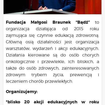
Kongres 2018
Projekty
Bezpłatne konsultacje psychologiczne online marzec –
Fundacja Małgosi Braunek “Bądź”
to
kwiecień – maj
organizacja działająca od 2015 roku
Grupa praktyka oddechowa
zajmująca się czynnie edukacją zdrowotną.
Grupa wsparcia fundacji BądźMy
Jestem i Będę
Główną osią działalności jest organizacja
Kurs mindfulness online
warsztatów, wydarzeń i akcji edukacyjnych.
Bądź od Małego
Działania kierowane są do osób chorych
Bądź w Kazimierzu
onkologicznie i przewlekle, ich bliskich, a
Cykle edukacyjne (warsztaty i LIVE’y)
także do osób zdrowych, zainteresowanych
Infolinia
zdrowym trybem życia, prewencją i
Sensowne ścieżki zdrowia
leczeniem chorób przewlekłych.
Zmieniamy niezdrowe na zdrowe
Cykl edukacyjny Powiat Piaseczeński
Organizujemy:
Onkoasystent
Storytel
*blisko 20 akcji edukacyjnych w roku