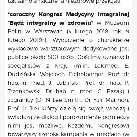
tak samo smaczne ja niezdrowe przekąski.
*coroczny Kongres Medycyny Integralnej
“Bądź integralny w zdrowiu”
w Muzeum
Polin w Warszawie (3 lutego 2018 rok, 9
lutego 2019r). Wydarzenie o charakterze
wykładowo-warsztatowym dedykowane jest
publice około 500 osób. Gościmy uznanych
specjalistów z Kraju (m.in. Lek.med. E.
Dudzińska, Wojciech Eichelberger, Prof. dr
hab. n. med. J. Lubiński, Prof. dr. hab. P.
Trzonkowski, Dr hab. n. med. G. Basak) i
zagranicy (Dr N Lee Smith, Dr Yair Maimon,
Prof. Li Jie) którzy dzielą się swoją wiedzą i
świadczą że dialog i porozumienie pomiędzy
nimi jest możliwe. Każdemu kongresowi
towarzyszy szeroka kampania w mediach (w