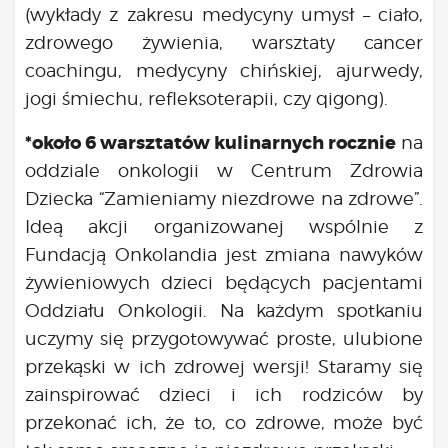
Bądź na bieżąco
(wykłady z zakresu medycyny umysł – ciało,
aktualności
zdrowego żywienia, warsztaty cancer
Będzie
coachingu, medycyny chińskiej, ajurwedy,
Było
jogi śmiechu, refleksoterapii, czy qigong).
Porady
*około 6 warsztatów kulinarnych rocznie
na
Lektury
oddziale onkologii w Centrum Zdrowia
Ciało
Dziecka “Zamieniamy niezdrowe na zdrowe”.
Duch
Ideą akcji organizowanej wspólnie z
Psychika
Fundacją Onkolandia jest zmiana nawyków
Uśmiechnij się!
Media
żywieniowych dzieci będących pacjentami
Oddziału Onkologii. Na każdym spotkaniu
Filmy
uczymy się przygotowywać proste, ulubione
Galeria
przekąski w ich zdrowej wersji! Staramy się
„Bądź” w mediach
Kontakt
zainspirować dzieci i ich rodziców by
przekonać ich, że to, co zdrowe, może być