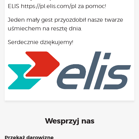
Kongres 2018
ELIS
https://pl.elis.com/pl
za pomoc!
Projekty
Jeden mały gest przyozdobił nasze twarze
Bezpłatne konsultacje psychologiczne online marzec –
uśmiechem na resztę dnia.
kwiecień – maj
Grupa praktyka oddechowa
Serdecznie dziękujemy!
Grupa wsparcia fundacji BądźMy
Jestem i Będę
Kurs mindfulness online
Bądź od Małego
Bądź w Kazimierzu
Cykle edukacyjne (warsztaty i LIVE’y)
Infolinia
Sensowne ścieżki zdrowia
Zmieniamy niezdrowe na zdrowe
Cykl edukacyjny Powiat Piaseczeński
Wesprzyj nas
Onkoasystent
Storytel
Przekaż darowiznę