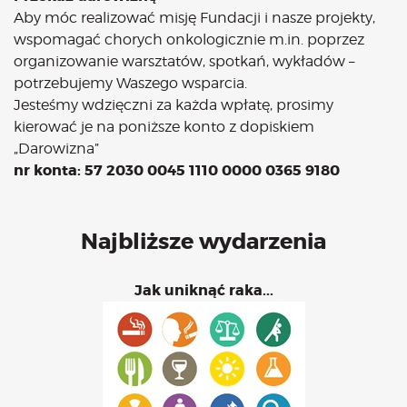
Bądź na bieżąco
Aby móc realizować misję Fundacji i nasze projekty,
aktualności
wspomagać chorych onkologicznie m.in. poprzez
Będzie
organizowanie warsztatów, spotkań, wykładów –
Było
potrzebujemy Waszego wsparcia.
Jesteśmy wdzięczni za każda wpłatę, prosimy
Porady
kierować je na poniższe konto z dopiskiem
Lektury
„Darowizna”
Ciało
nr konta: 57 2030 0045 1110 0000 0365 9180
Duch
Psychika
Uśmiechnij się!
Najbliższe wydarzenia
Media
Filmy
Jak uniknąć raka...
Galeria
„Bądź” w mediach
Kontakt