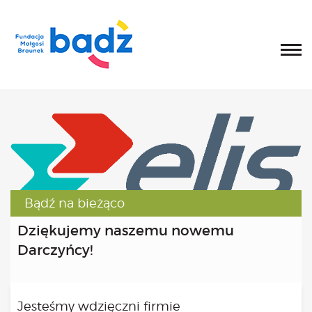
Home
O fundacji
Historia, misja i główne cele
List Małgosi
Statut
Zarząd
Rada Fundacji
Rada Programowa
Bądź na bieżąco
Wolontariusze
Sprawozdania
Dziękujemy naszemu nowemu
Kongres
Darczyńcy!
O Kongresie
Kongres 2020
Kongres 2019
Jesteśmy wdzięczni firmie