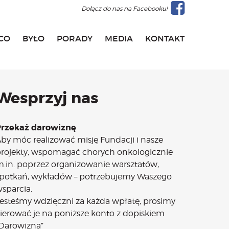
Dołącz do nas na Facebooku!
CO
BYŁO
PORADY
MEDIA
KONTAKT
Wesprzyj nas
Przekaż darowiznę
by móc realizować misję Fundacji i nasze
rojekty, wspomagać chorych onkologicznie
.in. poprzez organizowanie warsztatów,
potkań, wykładów – potrzebujemy Waszego
sparcia.
esteśmy wdzięczni za każda wpłatę, prosimy
ierować je na poniższe konto z dopiskiem
Darowizna”