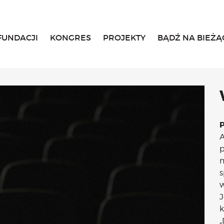
FUNDACJI
KONGRES
PROJEKTY
BĄDŹ NA BIEŻĄ
Home
O fundacji
Historia, misja i główne cele
List Małgosi
Statut
Zarząd
Rada Fundacji
A
Rada Programowa
p
Wolontariusze
m
Sprawozdania
s
Kongres
w
O Kongresie
J
Kongres 2020
k
Kongres 2019
„