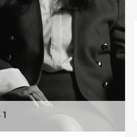
aktualności
Będzie
Było
Porady
Lektury
Ciało
Duch
Psychika
Uśmiechnij się!
Media
Filmy
Galeria
„Bądź” w mediach
Kontakt
 1