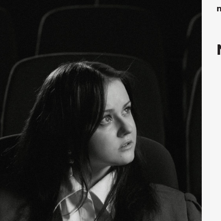
Kongres 2018
n
Projekty
atne konsultacje psychologiczne online marzec – kwiecień
Grupa praktyka oddechowa
Grupa wsparcia fundacji BądźMy
Jestem i Będę
Kurs mindfulness online
Bądź od Małego
Bądź w Kazimierzu
Cykle edukacyjne (warsztaty i LIVE’y)
Infolinia
Sensowne ścieżki zdrowia
Zmieniamy niezdrowe na zdrowe
Cykl edukacyjny Powiat Piaseczeński
Onkoasystent
Storytel
Bądź na bieżąco