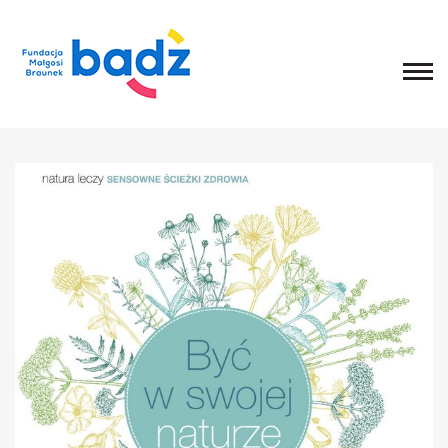
Home
O fundacji
Historia, misja i główne cele
List Małgosi
Statut
Zarząd
Rada Fundacji
Rada Programowa
Wolontariusze
Sprawozdania
Kongres
O Kongresie
Kongres 2020
Kongres 2019