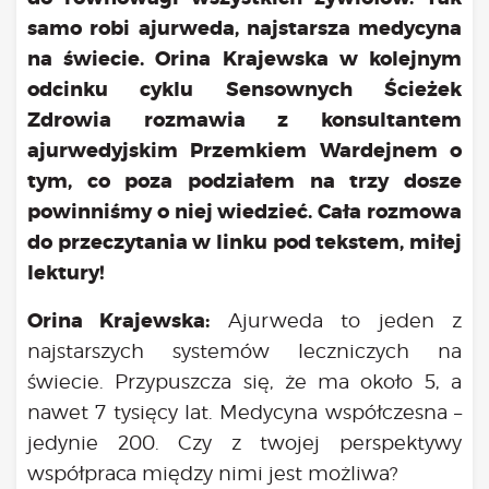
Bądź na bieżąco
samo robi ajurweda, najstarsza medycyna
aktualności
na świecie. Orina Krajewska w kolejnym
Będzie
odcinku cyklu Sensownych Ścieżek
Było
Zdrowia rozmawia z konsultantem
Porady
ajurwedyjskim Przemkiem Wardejnem o
Lektury
tym, co poza podziałem na trzy dosze
Ciało
powinniśmy o niej wiedzieć. Cała rozmowa
Duch
do przeczytania w linku pod tekstem, miłej
Psychika
lektury!
Uśmiechnij się!
Media
Orina Krajewska:
Ajurweda to jeden z
Filmy
najstarszych systemów leczniczych na
Galeria
świecie. Przypuszcza się, że ma około 5, a
„Bądź” w mediach
nawet 7 tysięcy lat. Medycyna współczesna –
Kontakt
jedynie 200. Czy z twojej perspektywy
współpraca między nimi jest możliwa?