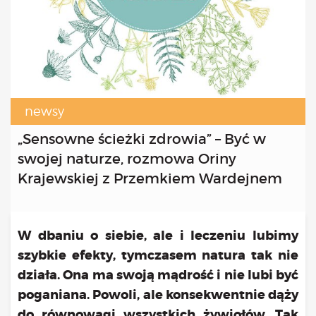
Kongres 2018
Projekty
Bezpłatne konsultacje psychologiczne online marzec –
kwiecień – maj
Grupa praktyka oddechowa
Grupa wsparcia fundacji BądźMy
newsy
Jestem i Będę
„Sensowne ścieżki zdrowia” – Być w
Kurs mindfulness online
swojej naturze, rozmowa Oriny
Bądź od Małego
Bądź w Kazimierzu
Krajewskiej z Przemkiem Wardejnem
Cykle edukacyjne (warsztaty i LIVE’y)
Infolinia
Sensowne ścieżki zdrowia
W dbaniu o siebie, ale i leczeniu lubimy
Zmieniamy niezdrowe na zdrowe
szybkie efekty, tymczasem natura tak nie
Cykl edukacyjny Powiat Piaseczeński
działa. Ona ma swoją mądrość i nie lubi być
Onkoasystent
poganiana. Powoli, ale konsekwentnie dąży
Storytel
do równowagi wszystkich żywiołów. Tak