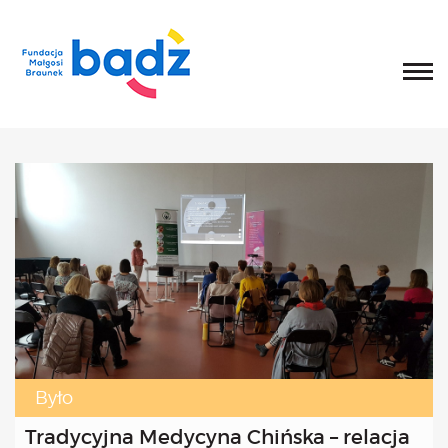
Home
O fundacji
Historia, misja i główne cele
List Małgosi
Statut
Zarząd
Rada Fundacji
Rada Programowa
Wolontariusze
Sprawozdania
Kongres
O Kongresie
Było
Kongres 2020
Tradycyjna Medycyna Chińska – relacja
Kongres 2019