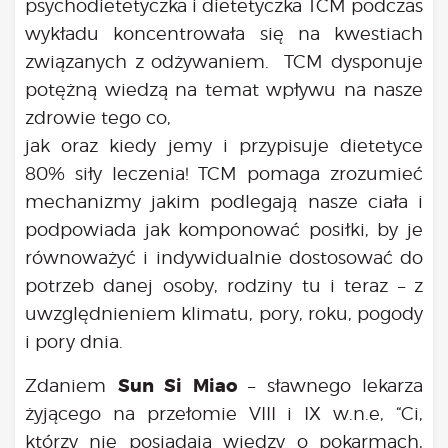
psychodietetyczka i dietetyczka TCM podczas
wykładu koncentrowała się na kwestiach
związanych z odżywaniem. TCM dysponuje
potężną wiedzą na temat wpływu na nasze
zdrowie tego co,
jak oraz kiedy jemy i przypisuje dietetyce
80% siły leczenia! TCM pomaga zrozumieć
mechanizmy jakim podlegają nasze ciała i
podpowiada jak komponować posiłki, by je
równoważyć i indywidualnie dostosować do
potrzeb danej osoby, rodziny tu i teraz – z
uwzględnieniem klimatu, pory, roku, pogody
i pory dnia.
Sun Si Miao
Zdaniem
– sławnego lekarza
żyjącego na przełomie VIII i IX w.n.e, “Ci,
którzy nie posiadają wiedzy o pokarmach,