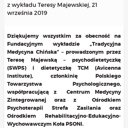
Kongres 2018
z wykładu Teresy Majewskiej, 21
Projekty
września 2019
Bezpłatne konsultacje psychologiczne online marzec –
kwiecień – maj
Dziękujemy wszystkim za obecność na
Grupa praktyka oddechowa
Grupa wsparcia fundacji BądźMy
Fundacyjnym wykładzie „Tradycyjna
Jestem i Będę
Medycyna Chińska” – prowadzonym przez
Kurs mindfulness online
Teresę Majewską – psychodietetyczkę
Bądź od Małego
(SWPS) i dietetyczkę TCM (Avicenna
Bądź w Kazimierzu
Institute), członkinię Polskiego
Cykle edukacyjne (warsztaty i LIVE’y)
Towarzystwa Psychologicznego,
Infolinia
współpracującą z Centrum Medycyny
Sensowne ścieżki zdrowia
Zintegrowanej oraz z Ośrodkiem
Zmieniamy niezdrowe na zdrowe
Cykl edukacyjny Powiat Piaseczeński
Psychoterapii Strefa Zasilania oraz
Onkoasystent
Ośrodkiem Rehabilitacyjno-Edukacyjno-
Storytel
Wychowawczym Koła PSONI.