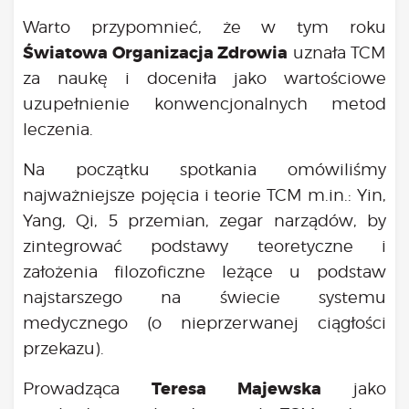
Bądź na bieżąco
Warto przypomnieć, że w tym roku
aktualności
Światowa Organizacja Zdrowia
uznała TCM
Będzie
za naukę i doceniła jako wartościowe
Było
uzupełnienie konwencjonalnych metod
Porady
leczenia.
Lektury
Ciało
Na początku spotkania omówiliśmy
Duch
najważniejsze pojęcia i teorie TCM m.in.: Yin,
Psychika
Yang, Qi, 5 przemian, zegar narządów, by
Uśmiechnij się!
zintegrować podstawy teoretyczne i
Media
założenia filozoficzne leżące u podstaw
Filmy
najstarszego na świecie systemu
Galeria
medycznego (o nieprzerwanej ciągłości
„Bądź” w mediach
przekazu).
Kontakt
Teresa Majewska
Prowadząca
jako