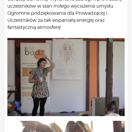
Bądź na bieżąco
uczestników w stan miłego wyciszenia umysłu.
aktualności
Ogromne podziękowania dla Prowadzącej i
Będzie
Uczestników za tak wspaniałą energię oraz
Było
fantastyczną atmosferę!
Porady
Lektury
Ciało
Duch
Psychika
Uśmiechnij się!
Media
Filmy
Galeria
„Bądź” w mediach
Kontakt