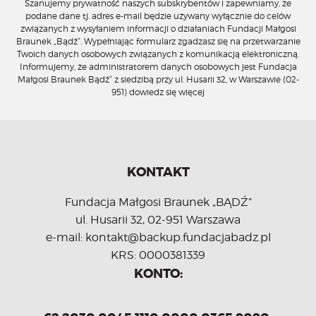
Szanujemy prywatność naszych subskrybentów i zapewniamy, że
podane dane tj. adres e-mail będzie używany wyłącznie do celów
związanych z wysyłaniem informacji o działaniach Fundacji Małgosi
Braunek „Bądź”. Wypełniając formularz zgadzasz się na przetwarzanie
Twoich danych osobowych związanych z komunikacją elektroniczną.
Informujemy, że administratorem danych osobowych jest Fundacja
Małgosi Braunek Bądź” z siedzibą przy ul. Husarii 32, w Warszawie (02-
951)
dowiedz się więcej
KONTAKT
Fundacja Małgosi Braunek „BĄDŹ”
ul. Husarii 32, 02-951 Warszawa
e-mail: kontakt@backup.fundacjabadz.pl
KRS: 0000381339
KONTO: