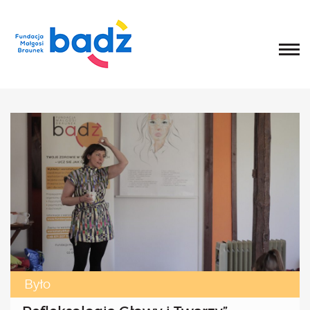
Home
O fundacji
Historia, misja i główne cele
List Małgosi
Statut
Zarząd
Rada Fundacji
Rada Programowa
Wolontariusze
Sprawozdania
Kongres
O Kongresie
Było
Kongres 2020
Kongres 2019