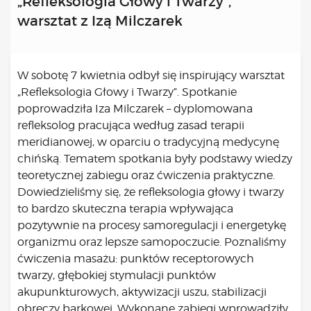
„Refleksologia Głowy i Twarzy”,
Kongres 2018
warsztat z Izą Milczarek
Projekty
Bezpłatne konsultacje psychologiczne online marzec –
kwiecień – maj
W sobotę 7 kwietnia odbył się inspirujący warsztat
Grupa praktyka oddechowa
„Refleksologia Głowy i Twarzy”. Spotkanie
Grupa wsparcia fundacji BądźMy
poprowadziła
Iza Milczarek
– dyplomowana
Jestem i Będę
refleksolog pracująca według zasad terapii
Kurs mindfulness online
meridianowej, w oparciu o tradycyjną medycynę
Bądź od Małego
chińską. Tematem spotkania były podstawy wiedzy
Bądź w Kazimierzu
teoretycznej zabiegu oraz ćwiczenia praktyczne.
Cykle edukacyjne (warsztaty i LIVE’y)
Dowiedzieliśmy się, że refleksologia głowy i twarzy
Infolinia
to bardzo skuteczna terapia wpływająca
Sensowne ścieżki zdrowia
pozytywnie na procesy samoregulacji i energetykę
organizmu oraz lepsze samopoczucie. Poznaliśmy
Zmieniamy niezdrowe na zdrowe
ćwiczenia masażu: punktów receptorowych
Cykl edukacyjny Powiat Piaseczeński
twarzy, głębokiej stymulacji punktów
Onkoasystent
akupunkturowych, aktywizacji uszu, stabilizacji
Storytel
obręczy barkowej. Wykonane zabiegi wprowadziły